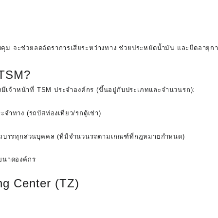
คุม จะช่วยลดอัตราการเสียระหว่างทาง ช่วยประหยัดน้ำมัน และยืดอาย
ี TSM?
มีเจ้าหน้าที่ TSM ประจำองค์กร (ขึ้นอยู่กับประเภทและจำนวนรถ):
าง (รถบัสท่องเที่ยว/รถตู้เช่า)
บรรทุกส่วนบุคคล (ที่มีจำนวนรถตามเกณฑ์ที่กฎหมายกำหนด)
กขนาดองค์กร
ing Center (TZ)