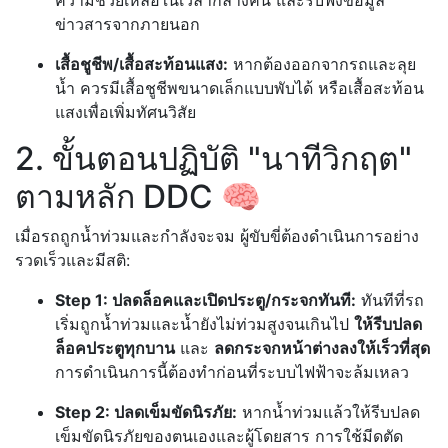
ข่าวสารจากภายนอก
เสื้อชูชีพ/เสื้อสะท้อนแสง:
หากต้องออกจากรถและลุย
น้ำ ควรมีเสื้อชูชีพขนาดเล็กแบบพับได้ หรือเสื้อสะท้อน
แสงเพื่อเพิ่มทัศนวิสัย
2. ขั้นตอนปฏิบัติ "นาทีวิกฤต"
ตามหลัก DDC 🧠
เมื่อรถถูกน้ำท่วมและกำลังจะจม ผู้ขับขี่ต้องดำเนินการอย่าง
รวดเร็วและมีสติ:
Step 1: ปลดล็อคและเปิดประตู/กระจกทันที:
ทันทีที่รถ
เริ่มถูกน้ำท่วมและน้ำยังไม่ท่วมสูงจนเกินไป
ให้รีบปลด
ล็อคประตูทุกบาน
และ
ลดกระจกหน้าต่างลงให้เร็วที่สุด
การดำเนินการนี้ต้องทำก่อนที่ระบบไฟฟ้าจะล้มเหลว
Step 2: ปลดเข็มขัดนิรภัย:
หากน้ำท่วมแล้วให้รีบปลด
เข็มขัดนิรภัยของตนเองและผู้โดยสาร การใช้มีดตัด