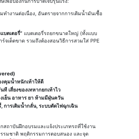
ษเพื่อป้องกันการบาดเจ็บรุนแรง:
ดยามทำงานต่อเนื่อง, อันตรายจากการเติมน้ำมันเชื้อ
แบตเตอรี่”
แบตเตอรี่รถยกขนาดใหญ่ (ทั้งแบบ
ร์จเด็ดขาด รวมถึงต้องสอนวิธีการสวมใส่ PPE
wered)
องคุมน้ำหนักเท้าให้ดี
นที เสี่ยงของเทหากยกเท้าไว
องเย็น อาหาร ยา ห้ามมีฝุ่นควัน
, การเติมน้ำกลั่น, ระบบตัดไฟฉุกเฉิน
กสถาบันฝึกอบรมและแจ้งประเภทรถที่ใช้งาน
้าใจธรรมชาติ พฤติกรรมการตอบสนอง และจุด