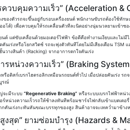
การควบคุมความเร็ว” (Acceleration & 
องตัวรถจะขึ้นอยู่กับรอบเครื่องยนต์ พนักงานขับรถต้องใช้ทักษะ
์ออโต้) เพื่อควบคุมให้รถเคลื่อนตัวทีละนิดอย่างนุ่มนวลยามเข้าซ
ยนต์ แต่ขับเคลื่อนด้วยมอเตอร์ไฟฟ้า ข้อดีคือทำงานเงียบและไม่มี
ดคันเร่งหรือโยกสวิตช์ รถจะพุ่งตัวทันทีโดยไม่มีเสียงเตือน TSM แล
นชั้นวางสินค้า (Racking) จากอาการตกใจคันเร่ง
การหน่วงความเร็ว” (Braking System
ือดิสก์เบรกไฮดรอลิกเหมือนรถยนต์ทั่วไป เมื่อปล่อยคันเร่ง รถจ
บูรณ์
ญ่จะมีระบบ
“Regenerative Braking”
หรือระบบเบรกไฟฟ้าหน่วงค
ตอร์หน่วงความเร็วรถให้ช้าลงทันทีพร้อมชาร์จไฟกลับเข้าแบตเตอรี
จากคันเร่งกะทันหันขณะบรรทุกของสูง สินค้าอาจจะเทคว่ำมาข้างห
รายสูงสุด” ยามซ่อมบำรุง (Hazards & 