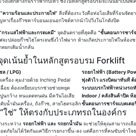
วังแตกต่างกันราวฟ้ากับเหว ซึ่งในหลักสูตรอบรมจะเน้นย้ำเป็นพิเศ
ง
“ความร้อนและประกายไฟ”
สิ่งที่ต้องระวังคือท่อไอเสียที่ร้อนจั
ปัญหาเรื่องก๊าซคาร์บอนมอนอกไซด์หากนำไปวิ่งในโกดังปิด
“กระแสไฟฟ้าและกรดเคมี”
จุดอันตรายที่สุดคือ
“ขั้นตอนการชาร์จ
ไฟจะปล่อยก๊าซไฮโดรเจนซึ่งไวไฟมาก ห้ามเกิดประกายไฟในห้องชา
าดยกเติมน้ำกลั่น
จุดเน้นย้ำในหลักสูตรอบรม Forklift
เซล / LPG)
รถยกไฟฟ้า (Battery Po
ครื่อง คุมง่ายด้วย Inching Pedal
พุ่งตัวไว แรงบิดมาทันที ต้
่อย ต้องเหยียบเบรกช่วยช่วยหยุด
ระบบเบรกไฟฟ้าหน่วงรถทั
ปูนกว้าง ทนแดดทนฝน มีควันไอเสีย
Indoor / คลังสินค้าปิด ห้
ับน้ำมันเครื่อง, ถังก๊าซ, สายไฮดรอลิก
ขั้นตอนการชาร์จแบตเตอรี่
่ “ใช่” ให้ตรงกับประเภทรถในองค์กร
่างระหว่าง
รถยกไฟฟ้า และ รถยกน้ำมัน
จะช่วยให้คุณสามารถเลือ
ลอดภัยไม่ได้วัดกันแค่วิธีการยกงาขึ้น-ลง แต่คือการที่คนขับเข