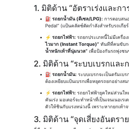
1. มิติด้าน “อัตราเร่งและ
⛽ รถยกน้ำมัน (ดีเซล/LPG):
การตอบสนองข
Pedal” (แป้นคลัตช์ตัดกำลังสำหรับรถเกียร
⚡ รถยกไฟฟ้า:
รถยกประเภทนี้ไม่มีเครื่อง
ไวมาก (Instant Torque)”
ทันทีที่คนขับก
น้ำหนักเท้าที่นุ่มนวล”
เพื่อป้องกันรถพุ่งช
2. มิติด้าน “ระบบเบรกและ
⛽ รถยกน้ำมัน:
ระบบเบรกจะเป็นดรัมเบรกหร
ต้องเหยียบแป้นเบรกเพื่อหยุดรถยกอย่างสม
⚡ รถยกไฟฟ้า:
รถยกไฟฟ้ายุคใหม่ส่วนให
คันเร่ง มอเตอร์จะทำหน้าที่เป็นเจนเนอเรเ
ตัวให้ชินกับแรงหน่วงนี้ เพราะหากยกเท้า
3. มิติด้าน “จุดเสี่ยงอันต