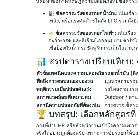
นี่คือหัวข้อภาคทฤษฎีความปลอดภัยที่มีข้อควรระ
⛽ ข้อควรระวังของรถยกน้ำมัน:
เน้นเรื่อ
เพลิง, หรือแรงดันก๊าซในถัง LPG รวมถึง
⚡ ข้อควรระวังของรถยกไฟฟ้า:
เน้นเรื่อง
ตะกั่ว-กรด และลิเธียมไอออน) ยามชาร์จ
เพื่อป้องกันน้ำกรดซัลฟูริกกระเด็นใส่ตาขน
📊 สรุปตารางเปรียบเทียบ: 
หัวข้อเทคนิคและความปลอดภัย
รถยกน้ำมัน (ดี
ฟีลลิ่งการตอบสนองของรถ
นุ่มนวลตามรอบเ
พฤติกรรมเมื่อปล่อยคันเร่ง
รถไหลตามแรงเฉื
สภาพแวดล้อมที่เหมาะสม
Outdoor / ลาน
สถานีความปลอดภัยที่ต้องเน้น
การตรวจเช็คระด
🏆 บทสรุป: เลือกหลักสูตรที
การที่ฝ่าย HR หรือหัวหน้างานเข้าใจความแตกต
จริงได้อย่างถูกต้องครับ เพราะการขับรถยกให้ป