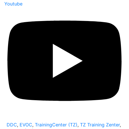
Youtube
DDC
,
EVOC
,
TrainingCenter (TZ)
,
TZ Training Zenter
,