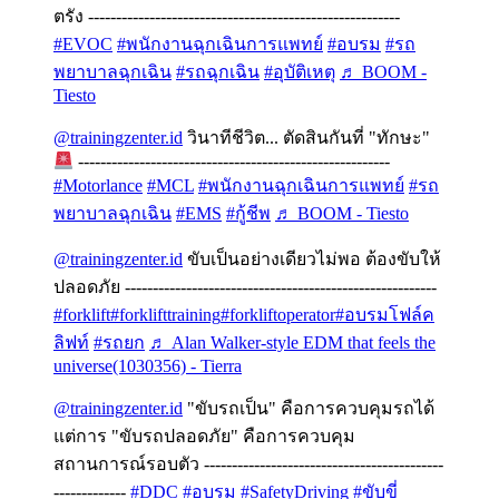
ตรัง --------------------------------------------------------
#EVOC
#พนักงานฉุกเฉินการแพทย์
#อบรม
#รถ
พยาบาลฉุกเฉิน
#รถฉุกเฉิน
#อุบัติเหตุ
♬ BOOM -
Tiesto
@trainingzenter.id
วินาทีชีวิต... ตัดสินกันที่ "ทักษะ"
--------------------------------------------------------
#Motorlance
#MCL
#พนักงานฉุกเฉินการแพทย์
#รถ
พยาบาลฉุกเฉิน
#EMS
#กู้ชีพ
♬ BOOM - Tiesto
@trainingzenter.id
ขับเป็นอย่างเดียวไม่พอ ต้องขับให้
ปลอดภัย --------------------------------------------------------
#forklift
#forklifttraining
#forkliftoperator
#อบรมโฟล์ค
ลิฟท์
#รถยก
♬ Alan Walker-style EDM that feels the
universe(1030356) - Tierra
@trainingzenter.id
"ขับรถเป็น" คือการควบคุมรถได้
แต่การ "ขับรถปลอดภัย" คือการควบคุม
สถานการณ์รอบตัว -------------------------------------------
-------------
#DDC
#อบรม
#SafetyDriving
#ขับขี่