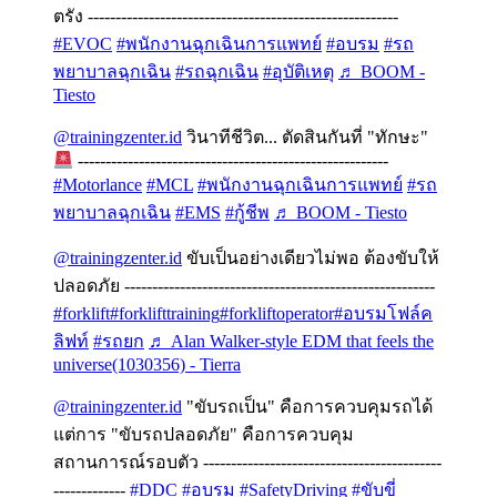
ตรัง --------------------------------------------------------
#EVOC
#พนักงานฉุกเฉินการแพทย์
#อบรม
#รถ
พยาบาลฉุกเฉิน
#รถฉุกเฉิน
#อุบัติเหตุ
♬ BOOM -
Tiesto
@trainingzenter.id
วินาทีชีวิต... ตัดสินกันที่ "ทักษะ"
--------------------------------------------------------
#Motorlance
#MCL
#พนักงานฉุกเฉินการแพทย์
#รถ
พยาบาลฉุกเฉิน
#EMS
#กู้ชีพ
♬ BOOM - Tiesto
@trainingzenter.id
ขับเป็นอย่างเดียวไม่พอ ต้องขับให้
ปลอดภัย --------------------------------------------------------
#forklift
#forklifttraining
#forkliftoperator
#อบรมโฟล์ค
ลิฟท์
#รถยก
♬ Alan Walker-style EDM that feels the
universe(1030356) - Tierra
@trainingzenter.id
"ขับรถเป็น" คือการควบคุมรถได้
แต่การ "ขับรถปลอดภัย" คือการควบคุม
สถานการณ์รอบตัว -------------------------------------------
-------------
#DDC
#อบรม
#SafetyDriving
#ขับขี่