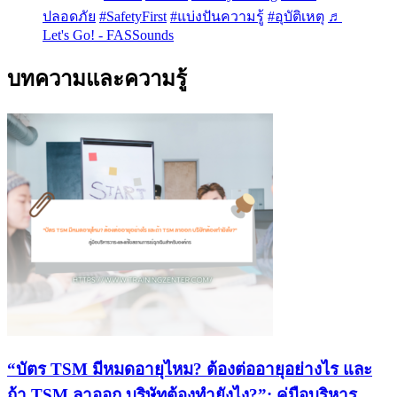
ปลอดภัย
#SafetyFirst
#แบ่งปันความรู้
#อุบัติเหตุ
♬
Let's Go! - FASSounds
บทความและความรู้
“บัตร TSM มีหมดอายุไหม? ต้องต่ออายุอย่างไร และ
ถ้า TSM ลาออก บริษัทต้องทำยังไง?”: คู่มือบริหาร