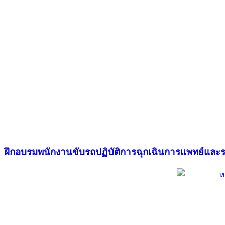
ฝึกอบรมพนักงานขับรถปฏิบัติการฉุกเฉินการแพทย์แล