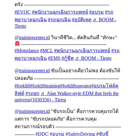
ตรัง --------------------------------------------------------
#EVOC
#พนักงานฉุกเฉินการแพทย์
#อบรม
#รถ
พยาบาลฉุกเฉิน
#รถฉุกเฉิน
#อุบัติเหตุ
♬ BOOM -
Tiesto
@trainingzenter.id
วินาทีชีวิต... ตัดสินกันที่ "ทักษะ"
--------------------------------------------------------
#Motorlance
#MCL
#พนักงานฉุกเฉินการแพทย์
#รถ
พยาบาลฉุกเฉิน
#EMS
#กู้ชีพ
♬ BOOM - Tiesto
@trainingzenter.id
ขับเป็นอย่างเดียวไม่พอ ต้องขับให้
ปลอดภัย --------------------------------------------------------
#forklift
#forklifttraining
#forkliftoperator
#อบรมโฟล์ค
ลิฟท์
#รถยก
♬ Alan Walker-style EDM that feels the
universe(1030356) - Tierra
@trainingzenter.id
"ขับรถเป็น" คือการควบคุมรถได้
แต่การ "ขับรถปลอดภัย" คือการควบคุม
สถานการณ์รอบตัว -------------------------------------------
-------------
#DDC
#อบรม
#SafetyDriving
#ขับขี่