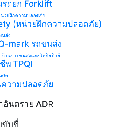
ถยก Forklift​
ty (หน่วยฝึกความปลอดภัย)
Q-mark รถขนส่ง​​
ีพ TPQI​
ความปลอดภัย​
าอันตราย ADR​
บขี่​