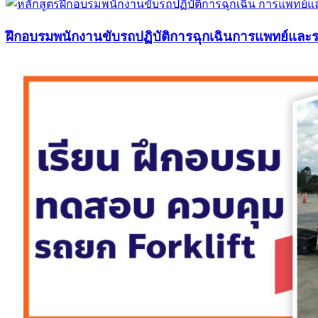
ฝึกอบรมพนักงานขับรถปฏิบัติการฉุกเฉินการแพทย์แล