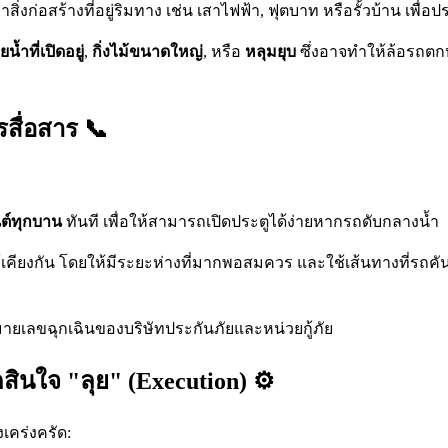
งก่อสร้างที่อยู่ริมทาง เช่น เสาไฟฟ้า, ฟุตบาท หรือรั้วบ้าน เพื่อ
้ำที่เปิดอยู่
,
กิ่งไม้ขนาดใหญ่
, หรือ
หลุมยุบ
ซึ่งอาจทำให้ล้อรถตกห
สื่อสาร 📞
ต์ทุกบาน
ทันที เพื่อให้สามารถเปิดประตูได้ง่ายหากรถดับกลางน้ำ
คียงกัน โดยให้มีระยะห่างที่มากพอสมควร และใช้เส้นทางที่รถคันหน
มายเลขฉุกเฉินของบริษัทประกันภัยและหน่วยกู้ภัย
ตัดสินใจ "ลุย" (Execution) ⚙️
เคร่งครัด: