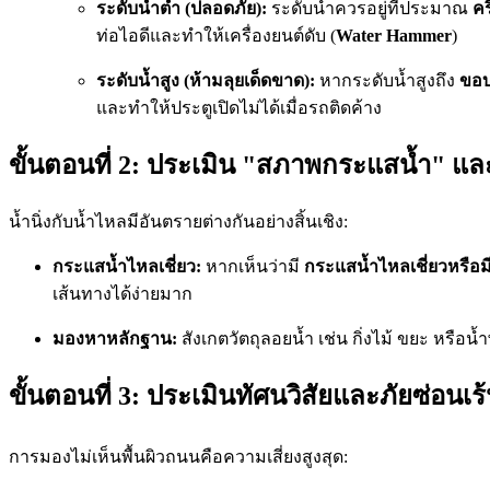
ระดับน้ำต่ำ (ปลอดภัย):
ระดับน้ำควรอยู่ที่ประมาณ
คร
ท่อไอดีและทำให้เครื่องยนต์ดับ (
Water Hammer
)
ระดับน้ำสูง (ห้ามลุยเด็ดขาด):
หากระดับน้ำสูงถึง
ขอบ
และทำให้ประตูเปิดไม่ได้เมื่อรถติดค้าง
ขั้นตอนที่ 2: ประเมิน "สภาพกระแสน้ำ" แล
น้ำนิ่งกับน้ำไหลมีอันตรายต่างกันอย่างสิ้นเชิง:
กระแสน้ำไหลเชี่ยว:
หากเห็นว่ามี
กระแสน้ำไหลเชี่ยวหรือ
เส้นทางได้ง่ายมาก
มองหาหลักฐาน:
สังเกตวัตถุลอยน้ำ เช่น กิ่งไม้ ขยะ หรือ
ขั้นตอนที่ 3: ประเมินทัศนวิสัยและภัยซ่อนเร้น
การมองไม่เห็นพื้นผิวถนนคือความเสี่ยงสูงสุด: