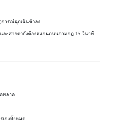
ุการณ์ฉุกเฉินช้าลง
สมอ และสายตายังต้องสแกนถนนตามกฎ 15 วินาที
ผิดพลาด
ารเองทั้งหมด